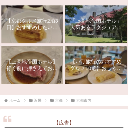
【京都グルメ旅行2泊3
「上高地帝国ホテル」
日】おすすめしたいレ
人気あるラグジュアリ
ストランやカフェ11選
ーな山岳リゾートに宿
泊！
【上高地帝国ホテル】
【パリ旅行のおすすめ
行く前に押さえておき
グルメ10選】おしゃれ
たいレストラン情報ま
でおいしいお店をご紹
とめ
介
ホーム
近畿
京都
京都市内
【広告】