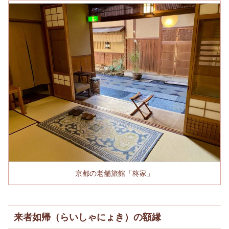
京都の老舗旅館「柊家」
来者如帰（らいしゃにょき）の額縁