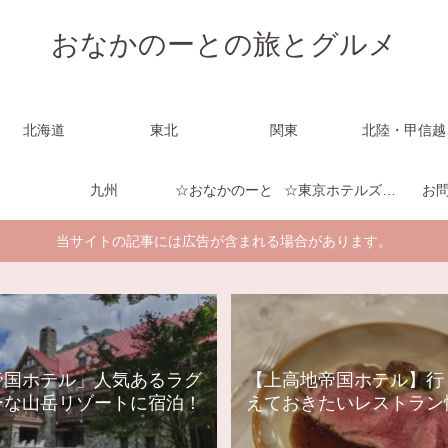
おなかのーとの旅とグルメ
北海道
東北
関東
北陸・甲信越
九州
☆おなかのーと
☆東京ホテルズのーと
お
当サイトの記事には広告が含まれる場合があります。
帝国ホテル」人気あるラグ
【上高地帝国ホテル】行
ーな山岳リゾートに宿泊！
えておきたいレストラン