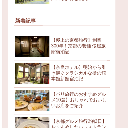
新着記事
【極上の京都旅行】創業
300年！京都の老舗 俵屋旅
館宿泊記
【奈良ホテル】明治から引
き継ぐクラシカルな檜の館
本館新館宿泊記
【パリ旅行のおすすめグル
メ10選】おしゃれでおいし
いお店をご紹介
【京都グルメ旅行2泊3日】
おすすめしたいレストラン