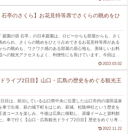
ています)
 石亭のさくら】お花見特等席でさくらの眺めをひ
「庭園の宿 石亭」の日本庭園は、ロビーからも部屋からも、さく
眺められ、さくらの眺めをひとり占めできるお花見特等席がある
からの眺めも、ワクワク感のある部屋の居心地も、美味しいお料
辺への観光アクセスもよく、利便性にも長けています。今回は、
めできる宿をご紹介します。
2023.03.02
ドライブ2日目】山口・広島の歴史をめぐる観光王
2日目は、前泊している山口県中央に位置した山口市内の湯田温泉
を車で出発、萩の城下町をはじめ、萩城、松陰神社という歴史を
王道コースを楽しみ、午後は広島に移動し、原爆ドームと資料館
た。車で行く【山口・広島観光ドライブ2日目】歴史をめぐり考え
ースをご紹介します。
2022.11.22