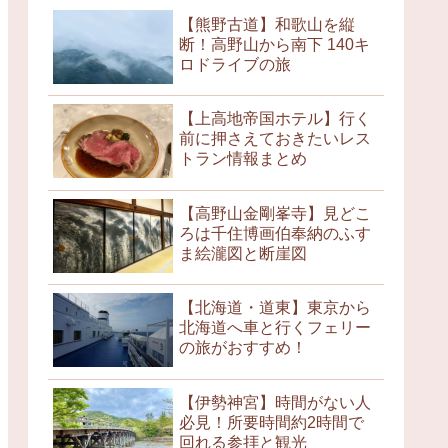
【熊野古道】和歌山を縦
断！高野山から南下 140キ
ロドライブの旅
【上高地帝国ホテル】行く
前に押さえておきたいレス
トラン情報まとめ
【高野山金剛峯寺】見どこ
ろは千住博画伯奉納のふす
ま絵瀧図と断崖図
【北海道・道東】東京から
北海道へ車と行くフェリー
の旅がおすすめ！
【伊勢神宮】時間がない人
必見！所要時間約2時間で
回れる参拝と観光