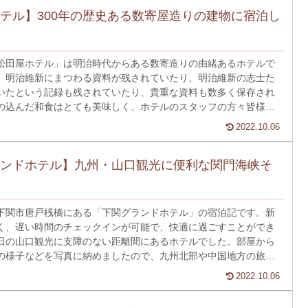
テル】300年の歴史ある数寄屋造りの建物に宿泊し
松田屋ホテル」は明治時代からある数寄造りの由緒あるホテルで
、明治維新にまつわる資料が残されていたり、明治維新の志士た
いたという記録も残されていたり、貴重な資料も数多く保存され
の込んだ和食はとても美味しく、ホテルのスタッフの方々皆様が
ってくださる素晴らしいホスピタリティです。
2022.10.06
ンドホテル】九州・山口観光に便利な関門海峡そ
下関市唐戸桟橋にある「下関グランドホテル」の宿泊記です。新
く、遅い時間のチェックインが可能で、快適に過ごすことができ
日の山口観光に支障のない距離間にあるホテルでした。部屋から
の様子などを写真に納めましたので、九州北部や中国地方の旅行
っしゃる方は是非ご覧ください。
2022.10.06