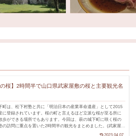
の桜】2時間半で山口県武家屋敷の桜と主要観光名
下町は、松下村塾と共に「明治日本の産業革命遺産」として2015
産に登録されています。桜の町と言えるほど立派な桜が至る所に
散歩ができる場所でもあります。今回は、萩の城下町に咲く桜の
塾の訪問に重点を置いた2時間半の観光をまとめました。(武家屋敷
策は徒歩で、武家屋敷から伊藤博文旧家、松下村塾のへの移動に
2023.04.07