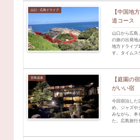
山口・広島ドライブ
【中国地方
道コース
山口から広島
の旅の出発地
地方ドライブ
す。タイムス
興味のある方
宮島温泉
【庭園の宿
がいい宿
今回宿泊した
め、ジャズや
みながら、本
た。広島旅行
ご覧ください