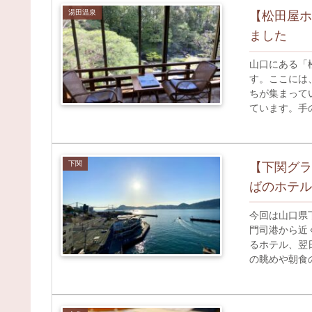
湯田温泉
【松田屋ホ
ました
山口にある「
す。ここには
ちが集まって
ています。手
私たちを気遣
下関
【下関グラ
ばのホテル
今回は山口県
門司港から近
るホテル、翌
の眺めや朝食
を考えていら