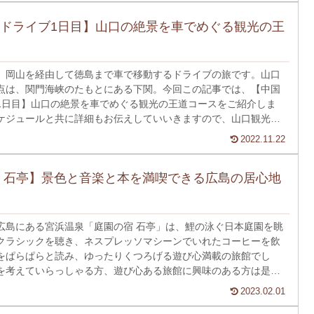
ドライブ1日目】山口の絶景を車でめぐる観光の王
、岡山を経由して徳島まで車で移動するドライブの旅です。山口
点は、関門海峡のたもとにある下関。今回この記事では、【中国
1日目】山口の絶景を車でめぐる観光の王道コースをご紹介しま
ケジュールと共に詳細もお伝えしていいきますので、山口観光に
は是非ご覧ください。
2022.11.22
 石亭】景色と音楽と本を満喫できる広島の居心地
広島にある宮浜温泉「庭園の宿 石亭」は、鯉の泳ぐ日本庭園を眺
クラシックを聴き、ネスプレッソマシーンでいれたコーヒーを飲
をぱらぱらと読み、ゆったりくつろげる遊び心満載の旅館でし
を考えていらっしゃる方、遊び心ある旅館に興味のある方は是非
。
2023.02.01