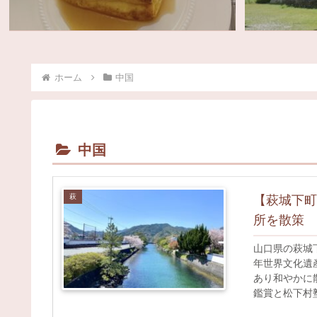
ホーム
中国
中国
萩
【萩城下町
所を散策
山口県の萩城
年世界文化遺
あり和やかに
鑑賞と松下村
と萩城跡の散