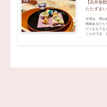
倉敷
【吉井旅館
たたずまい
今回は、岡山
情緒あるたた
だくおもてな
ことができ、
方、老舗割烹