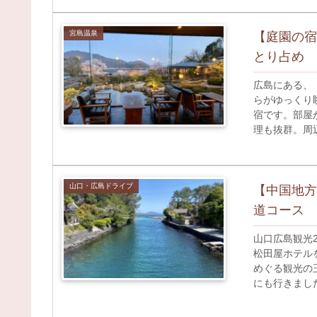
は車を利用し
宮島温泉
【庭園の宿
とり占め
広島にある、
らがゆっくり
宿です。部屋
理も抜群。周
桜をひとり占
山口・広島ドライブ
【中国地方
道コース
山口広島観光
松田屋ホテル
めぐる観光の
にも行きまし
る観光王道コ