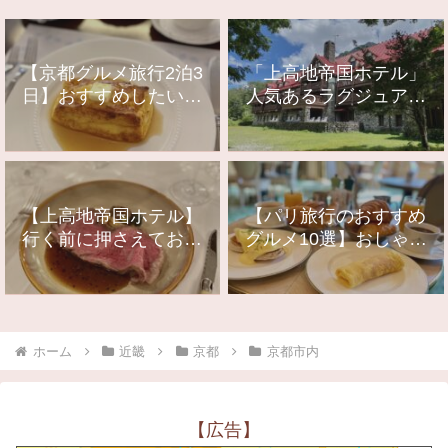
【京都グルメ旅行2泊3
「上高地帝国ホテル」
日】おすすめしたいレ
人気あるラグジュアリ
ストランやカフェ11選
ーな山岳リゾートに宿
泊！
【上高地帝国ホテル】
【パリ旅行のおすすめ
行く前に押さえておき
グルメ10選】おしゃれ
たいレストラン情報ま
でおいしいお店をご紹
とめ
介
ホーム
近畿
京都
京都市内
【広告】