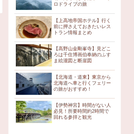
ロドライブの旅
【上高地帝国ホテル】行く
前に押さえておきたいレス
トラン情報まとめ
【高野山金剛峯寺】見どこ
ろは千住博画伯奉納のふす
ま絵瀧図と断崖図
【北海道・道東】東京から
北海道へ車と行くフェリー
の旅がおすすめ！
【伊勢神宮】時間がない人
必見！所要時間約2時間で
回れる参拝と観光