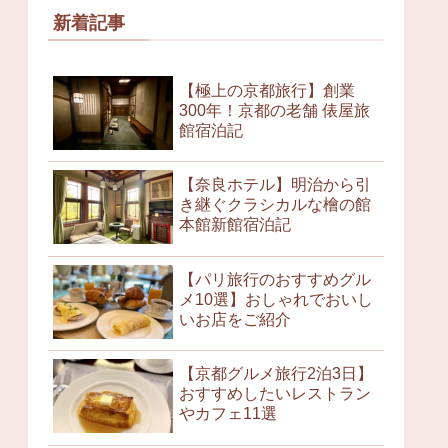
新着記事
【極上の京都旅行】創業
300年！京都の老舗 俵屋旅
館宿泊記
【奈良ホテル】明治から引
き継ぐクラシカルな檜の館
本館新館宿泊記
【パリ旅行のおすすめグル
メ10選】おしゃれでおいし
いお店をご紹介
【京都グルメ旅行2泊3日】
おすすめしたいレストラン
やカフェ11選