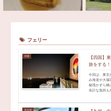
フェリー
沖洲
【四国】東
旅をする！
今回は、東京
み海道や大塚
秘境かずら橋
余計な負担も
四国の旅が気
北九州