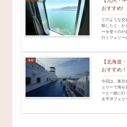
【九州・中
おすすめ!
どのような交
動したく、か
ーを使うのが
行くフェリー
ーの旅が気に
道東
【北海道・
おすすめ！
今回は、東京
ェリーで海を
ーと一緒に行
太平洋フェリ
や観光スポッ