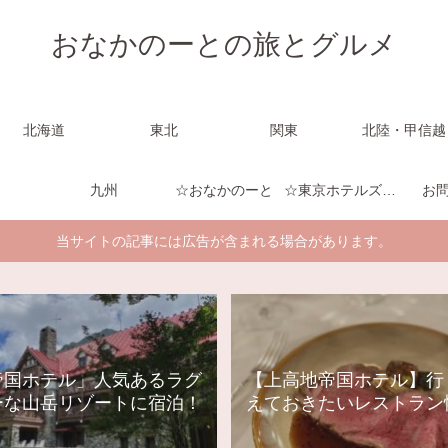
おなかのーとの旅とグルメ
北海道
東北
関東
北陸・甲信越
九州
☆おなかのーと
☆東京ホテルズのーと
お
当サイトの記事には広告が含まれる場合があります。
帝国ホテル」人気あるラグ
【上高地帝国ホテル】行
ーな山岳リゾートに宿泊！
えておきたいレストラン