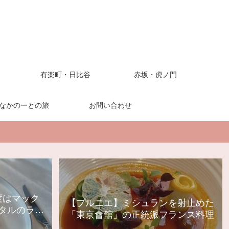
有楽町・日比谷
赤坂・虎ノ門
なかのーとの旅
お問い合わせ
度はマック
【プルニエ】ミシュランを射止めた
タルのラン
「東京會舘」の正統派フランス料理