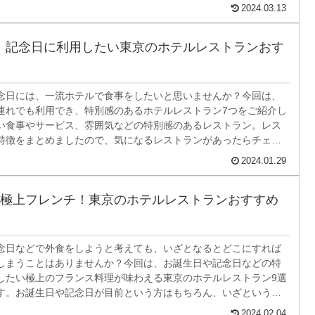
2024.03.13
！記念日に利用したい東京のホテルレストランおす
念日には、一流ホテルで食事をしたいと思いませんか？今回は、
連れでも利用でき、特別感のあるホテルレストラン7つをご紹介し
い食事やサービス、雰囲気などの特別感のあるレストラン。レス
特徴をまとめましたので、気になるレストランがあったらチェッ
い。
2024.01.29
極上フレンチ！東京のホテルレストランおすすめ
念日などで外食をしようと考えても、いざとなるとどこにすれば
しまうことはありませんか？今回は、お誕生日や記念日などの特
したい極上のフランス料理が味わえる東京のホテルレストラン9選
す。お誕生日や記念日が目前という方はもちろん、いざという時
と便利なレストランの大御所が勢ぞろいしたラインナップ。各レ
2024.02.04