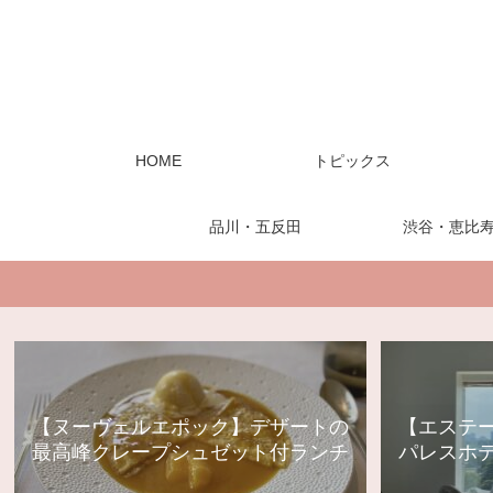
HOME
トピックス
品川・五反田
渋谷・恵比
【ヌーヴェルエポック】デザートの
【エステ
最高峰クレープシュゼット付ランチ
パレスホ