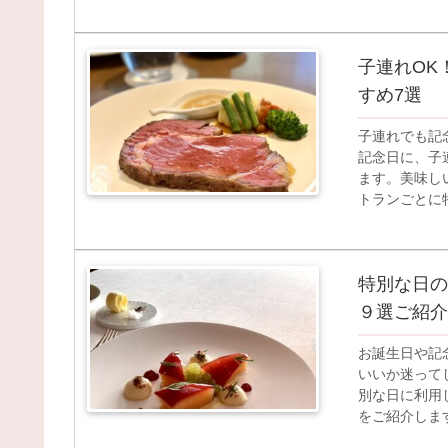
す。
子連れOK
すめ7選
子連れでも記
記念日に、子
ます。美味し
トランごとに
クしてくださ
特別な日の
９選ご紹介
お誕生日や記
いいか迷って
別な日に利用
をご紹介しま
に覚えておく