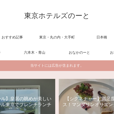
東京ホテルズのーと
おすすめ記事
東京・丸の内・大手町
日本橋
寿
六本木・青山
おなかのーと
お
当サイトには広告が含まれます。
ール】皇居の眺めが美しい
【シグネチャー】満足
テル東京でフレンチランチ
ス！マンダリンオリエン
チ