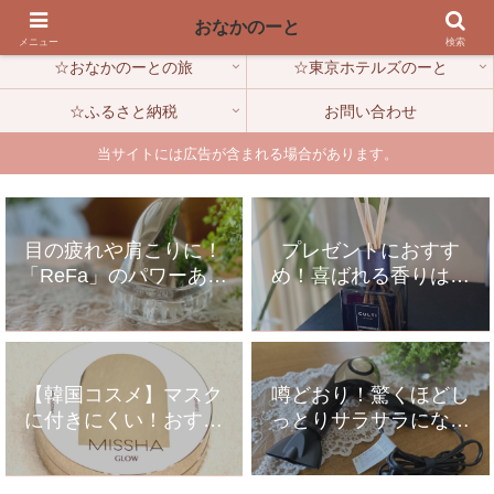
HOME
☆おなかのーとの生活雑記
おなかのーと
メニュー
検索
☆おなかのーとの旅
☆東京ホテルズのーと
☆ふるさと納税
お問い合わせ
当サイトには広告が含まれる場合があります。
目の疲れや肩こりに！
プレゼントにおすす
「ReFa」のパワーある
め！喜ばれる香りはク
もみほぐしが心地よい
ルティのルームフレグ
ランス
【韓国コスメ】マスク
噂どおり！驚くほどし
に付きにくい！おすす
っとりサラサラになる
めミシャのクッション
「Refa」のドライヤー
ファンデ