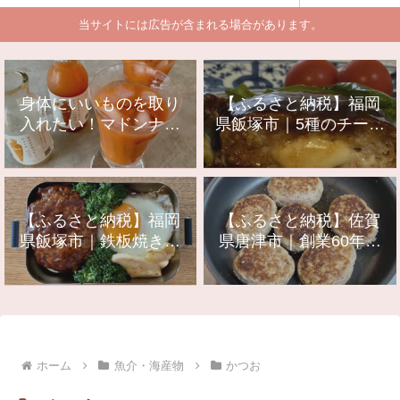
当サイトには広告が含まれる場合があります。
身体にいいものを取り
【ふるさと納税】福岡
入れたい！マドンナキ
県飯塚市｜5種のチーズ
ャロットを絞ったジュ
入り鉄板焼きハンバー
ース
グ
【ふるさと納税】福岡
【ふるさと納税】佐賀
県飯塚市｜鉄板焼きハ
県唐津市｜創業60年老
ンバーグ 20個
舗肉屋の特上ハンバー
グ10個
ホーム
魚介・海産物
かつお